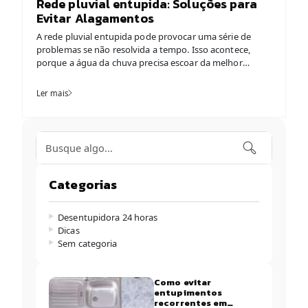
Rede pluvial entupida: Soluções para
Evitar Alagamentos
A rede pluvial entupida pode provocar uma série de
problemas se não resolvida a tempo. Isso acontece,
porque a água da chuva precisa escoar da melhor
maneira possível a fim de evitar prejuízos severos para
todo o ambiente residencial e comercial. Sem
Ler mais
escoamento adequado a água pode acumular e superar
o nível rapidamente causando alagamentos […]
Categorias
Desentupidora 24 horas
Dicas
Sem categoria
Como evitar
entupimentos
recorrentes em