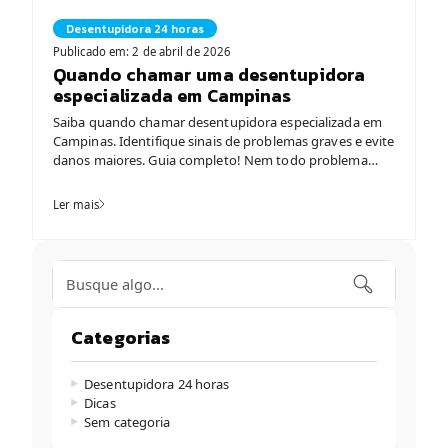
Desentupidora 24 horas
Publicado em: 2 de abril de 2026
Quando chamar uma desentupidora
especializada em Campinas
Saiba quando chamar desentupidora especializada em
Campinas. Identifique sinais de problemas graves e evite
danos maiores. Guia completo! Nem todo problema
hidráulico exige intervenção profissional imediata, mas
saber reconhecer situações onde expertise especializada
Ler mais
é essencial evita desastres. Muitas pessoas tentam
resolver entupimentos por conta própria usando
métodos caseiros, e isso funciona algumas vezes.
Porém, existem […]
Categorias
Desentupidora 24 horas
Dicas
Sem categoria