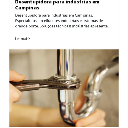
Desentupidora para indústrias em
Campinas
Desentupidora para indústrias em Campinas.
Especialistas em efluentes industriais e sistemas de
grande porte. Soluções técnicas! Indústrias apresentam
desafios únicos e complexos em manutenção hidráulica
que transcendem completamente as necessidades
Ler mais
residenciais ou comerciais comuns. Certamente, a
natureza específica de efluentes e os volumes massivos
de descarte criam demandas que apenas
desentupidoras especializadas atendem
adequadamente. Em […]