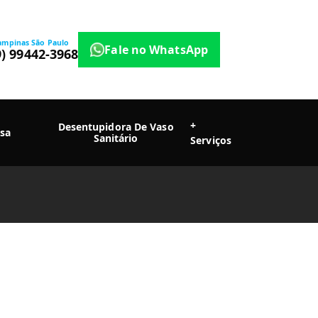
ampinas São Paulo
Fale no WhatsApp
9) 99442-3968
+
Desentupidora De Vaso
sa
Sanitário
Serviços