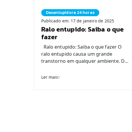
acumulando no box durante o banho
Desentupidora 24 horas
gera um grande incômodo imediato.
Da mesma forma, pias que […]
Publicado em: 17 de janeiro de 2025
Ralo entupido: Saiba o que
fazer
Ralo entupido: Saiba o que fazer O
ralo entupido causa um grande
transtorno em qualquer ambiente. De
fato ninguém gosta de lidar com esse
tipo de problema. Esse problema não
Ler mais
afeta somente residências. É algo
comum em ambientes de trabalho,
hospitais, escolas e outros locais que
mantêm um movimento constante no
dia a dia. […]