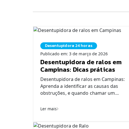
Desentupidora 24 horas
Publicado em: 3 de março de 2026
Desentupidora de ralos em
Campinas: Dicas práticas
Desentupidora de ralos em Campinas:
Aprenda a identificar as causas das
obstruções, e quando chamar um
profissional para garantir o
escoamento perfeito. Ralos entupidos
Ler mais
são problemas frustrantes que surgem
nos momentos menos convenientes do
cotidiano. Por exemplo, a água