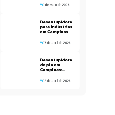
de Campinas
2 de maio de 2026
Desentupidora
para indústrias
em Campinas
27 de abril de 2026
Desentupidora
de pia em
Campinas:
Soluções
rápidas
22 de abril de 2026