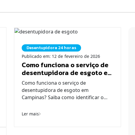
Desentupidora 24 horas
Publicado em: 12 de fevereiro de 2026
Como funciona o serviço de
desentupidora de esgoto em
Campinas
Como funciona o serviço de
desentupidora de esgoto em
Campinas? Saiba como identificar o
problema, quais os cuidados
necessários para evitar entupimentos
Ler mais
recorrentes, e quando é o momento
certo de acionar o serviço
especializado da RR Desentupidora.