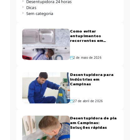
Desentupidora 24 horas
Dicas
Sem categoria
Como evitar
entupimentos
recorrentes em
apartamentos de
Campinas
2 de maio de 2026
Desentupidora para
indústrias em
Campinas
27 de abril de 2026
Desentupidora de pia
em Campinas:
Soluções rápidas