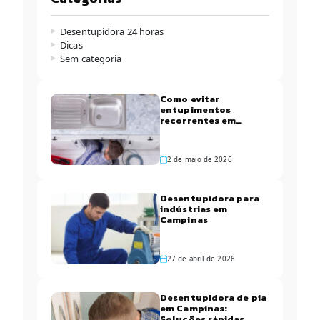
Desentupidora 24 horas
Dicas
Sem categoria
Como evitar
entupimentos
recorrentes em
apartamentos de
Campinas
2 de maio de 2026
Desentupidora para
indústrias em
Campinas
27 de abril de 2026
Desentupidora de pia
em Campinas:
Soluções rápidas