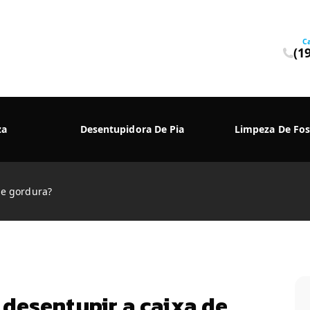
C
(1
za
Desentupidora De Pia
Limpeza De Fos
de gordura?
desentupir a caixa de