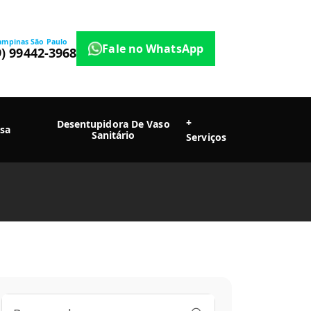
ampinas São Paulo
Fale no WhatsApp
9) 99442-3968
+
Desentupidora De Vaso
sa
Sanitário
Serviços