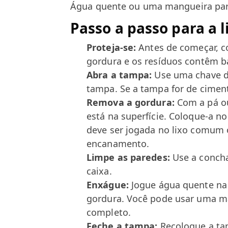
Água quente ou uma mangueira par
Passo a passo para a 
Proteja-se:
Antes de começar, co
gordura e os resíduos contêm ba
Abra a tampa:
Use uma chave de
tampa. Se a tampa for de cimen
Remova a gordura:
Com a pá ou
está na superfície. Coloque-a no
deve ser jogada no lixo comum o
encanamento.
Limpe as paredes:
Use a concha
caixa.
Enxágue:
Jogue água quente na c
gordura. Você pode usar uma m
completo.
Feche a tampa:
Recoloque a ta